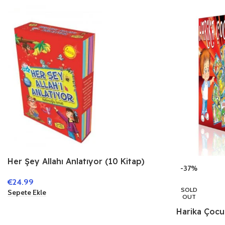
Her Şey Allahı Anlatıyor (10 Kitap)
-37%
€
24.99
SOLD
Sepete Ekle
OUT
Harika Çocu