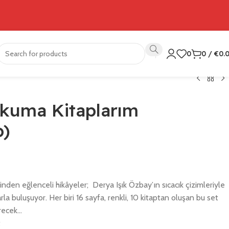
0
0
/
€
0.
Okuma Kitaplarım
p)
nden eğlenceli hikâyeler; Derya Işık Özbay’ın sıcacık çizimleriyle
a buluşuyor. Her biri 16 sayfa, renkli, 10 kitaptan oluşan bu set
irecek…
t