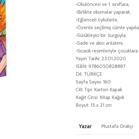
•Okulöncesi ve 1. sınıflara,
•Birlikte okumalar yaparak,
•Eğlenceli öykülerle,
•Özenle seçilmiş cümle yapılar
•Sürükleyici bir kurguyla,
•Sade ve akıcı anlatımı,
•Sıcacık resimleriyle çocuklar
Yayın Tarihi: 23.01.2020
ISBN: 9786050828887
Dil: TÜRKÇE
Sayfa Sayısı: 160
Cilt Tipi: Karton Kapak
Kağıt Cinsi: Kitap Kağıdı
Boyut: 15 x 21 cm
Yazar
Mustafa Orakçı