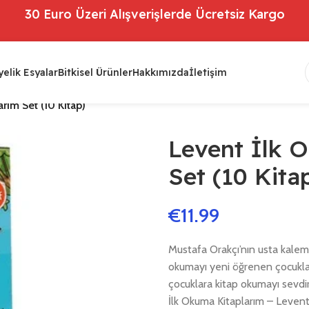
30 Euro Üzeri Alışverişlerde Ücretsiz Kargo
elik Esyalar
Bitkisel Ürünler
Hakkımızda
İletişim
rım Set (10 Kitap)
Levent İlk 
Set (10 Kita
€
11.99
Mustafa Orakçı’nın usta kalemi
okumayı yeni öğrenen çocuklarl
çocuklara kitap okumayı sevd
İlk Okuma Kitaplarım – Leven