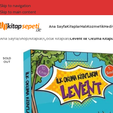
Skip to navigation
Skip to main content
Ana Sayfa
Kitaplar
Halı
Kozmetik
Hediy
Ana Sayfa
/
Shop
/
Kitaplar
/
Çocuk Kitapları
/
Levent İlk Okuma Kitapla
SOLD
OUT