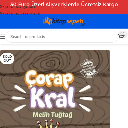
30 Euro Üzeri Alışverişlerde Ücretsiz Kargo
Skip to navigation
Skip to main content
Ana Sayfa
/
Shop
/
Kitaplar
/
Çocuk Kitapları
SOLD
OUT