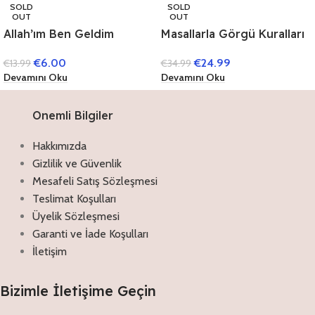
SOLD
SOLD
OUT
OUT
Allah’ım Ben Geldim
Masallarla Görgü Kuralları
Set – (10 Kitap)
€
6.00
€
24.99
€
13.99
€
34.99
Devamını Oku
Devamını Oku
Onemli Bilgiler
Hakkımızda
Gizlilik ve Güvenlik
Mesafeli Satış Sözleşmesi
Teslimat Koşulları
Üyelik Sözleşmesi
Garanti ve İade Koşulları
İletişim
Bizimle İletişime Geçin