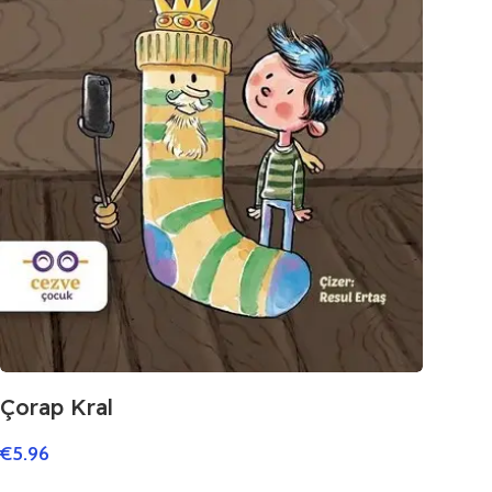
Çorap Kral
€
5.96