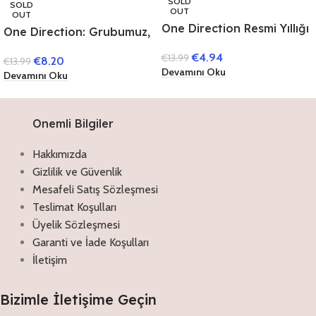
SOLD
SOLD
OUT
OUT
One Direction Resmi Yıllığı
One Direction: Grubumuz,
(Ciltli)
Hikayemiz
€
4.94
€
13.99
€
8.20
€
13.99
Devamını Oku
Devamını Oku
Onemli Bilgiler
Hakkımızda
Gizlilik ve Güvenlik
Mesafeli Satış Sözleşmesi
Teslimat Koşulları
Üyelik Sözleşmesi
Garanti ve İade Koşulları
İletişim
Bizimle İletişime Geçin