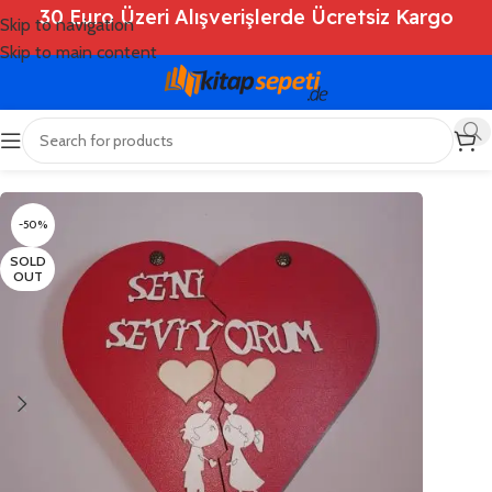
30 Euro Üzeri Alışverişlerde Ücretsiz Kargo
Skip to navigation
Skip to main content
Ana Sayfa
/
Shop
/
Kitaplar
/
Genel
-50%
SOLD
OUT