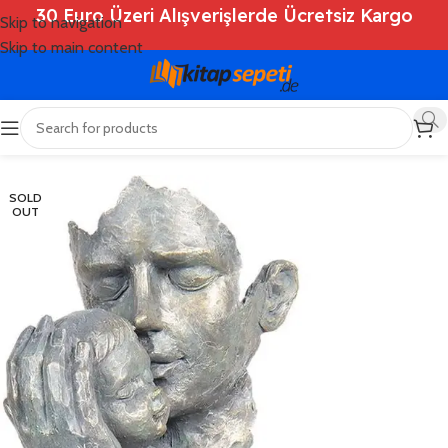
30 Euro Üzeri Alışverişlerde Ücretsiz Kargo
Skip to navigation
Skip to main content
Ana Sayfa
/
Shop
/
Deko
SOLD
OUT