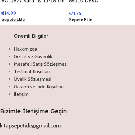
6GL2577 Karaf Ø 11*16 cm
65110 DEKO
ACCESSOIRES 43*32*2 CM
€
14.99
€
11.75
ROT GRÜN KUNSTSTOFF
Sepete Ekle
Sepete Ekle
NUSSKNACKER SERVIER
SCHALE
Onemli Bilgiler
Hakkımızda
Gizlilik ve Güvenlik
Mesafeli Satış Sözleşmesi
Teslimat Koşulları
Üyelik Sözleşmesi
Garanti ve İade Koşulları
İletişim
Bizimle İletişime Geçin
kitapsepetide@gmail.com