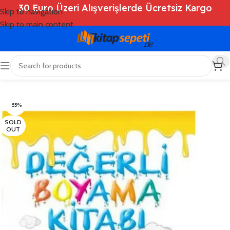
30 Euro Üzeri Alışverişlerde Ücretsiz Kargo
Skip to navigation
Skip to main content
Ana Sayfa
/
Shop
/
Kitaplar
/
Çocuk Kitapları
-55%
SOLD
OUT