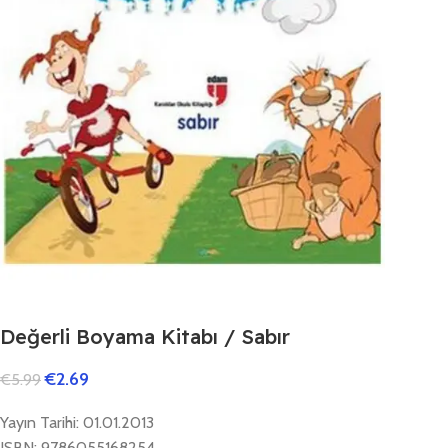
Değerli Boyama Kitabı / Sabır
€
2.69
€
5.99
Yayın Tarihi: 01.01.2013
ISBN: 9786055168254