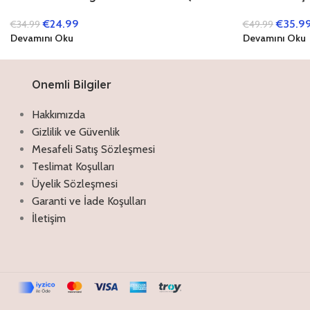
Kitap)
Kitap)
€
35.9
€
24.99
€
49.99
€
34.99
Devamını Oku
Devamını Oku
Onemli Bilgiler
Hakkımızda
Gizlilik ve Güvenlik
Mesafeli Satış Sözleşmesi
Teslimat Koşulları
Üyelik Sözleşmesi
Garanti ve İade Koşulları
İletişim