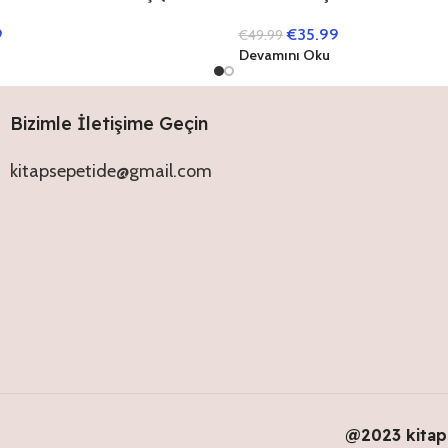
Kitap)
9
€
35.99
€
49.99
Devamını Oku
Bizimle İletişime Geçin
kitapsepetide@gmail.com
@2023 kitap