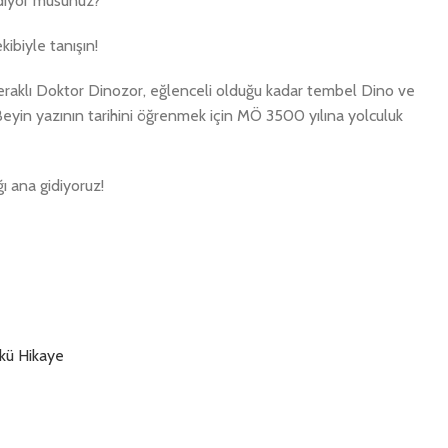
ediyor musunuz?
biyle tanışın!
klı Doktor Dinozor, eğlenceli olduğu kadar tembel Dino ve
 Beyin yazının tarihini öğrenmek için MÖ 3500 yılına yolculuk
ğı ana gidiyoruz!
kü Hikaye