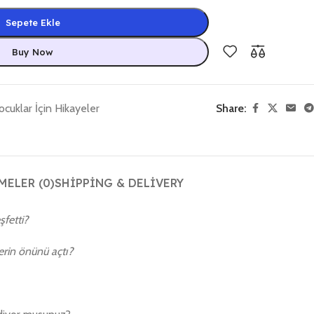
Sepete Ekle
Buy Now
ocuklar İçin Hikayeler
Share:
ELER (0)
SHIPPING & DELIVERY
şfetti?
erin önünü açtı?