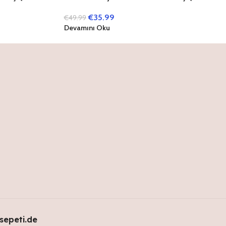
Kitap)
€
35.99
€
49.99
Devamını Oku
sepeti.de