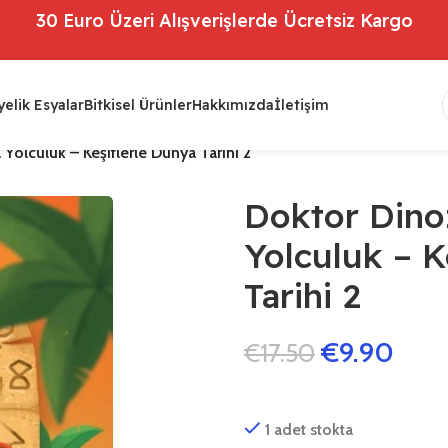
30 Euro Üzeri Alışverişlerde Ücretsiz Kargo
elik Esyalar
Bitkisel Ürünler
Hakkımızda
İletişim
Yolculuk – Keşiflerle Dünya Tarihi 2
Doktor Dino
Yolculuk – K
Tarihi 2
€
9.90
€
17.50
1 adet stokta