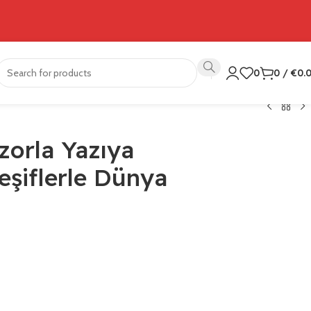
0
0
/
€
0.
zorla Yazıya
eşiflerle Dünya