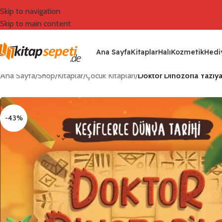
Skip to navigation
Skip to main content
Ana Sayfa
Kitaplar
Halı
Kozmetik
Hediy
Ana Sayfa
/
Shop
/
Kitaplar
/
Çocuk Kitapları
/
Doktor Dinozorla Yazıya 
-43%