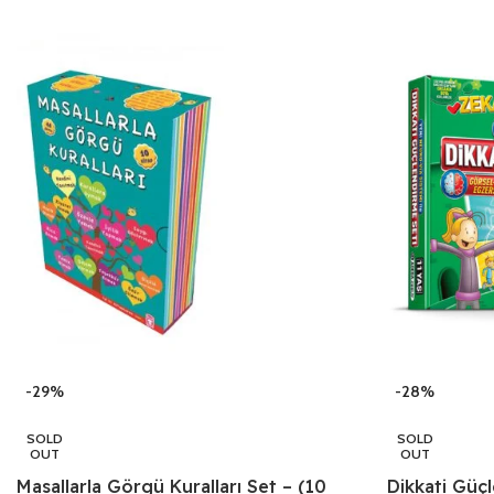
-28%
-29%
SOLD
SOLD
OUT
OUT
Dikkati Güçl
Masallarla Görgü Kuralları Set – (10