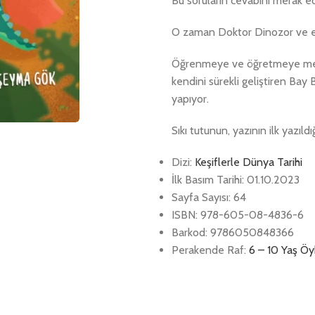
Bu soruların cevabını merak 
O zaman Doktor Dinozor ve eki
Öğrenmeye ve öğretmeye mera
kendini sürekli geliştiren Bay
yapıyor.
Sıkı tutunun, yazının ilk yazıldı
Dizi:
Keşiflerle Dünya Tarihi
İlk Basım Tarihi: 01.10.2023
Sayfa Sayısı: 64
ISBN: 978-605-08-4836-6
Barkod: 9786050848366
Perakende Raf:
6 – 10 Yaş Öy