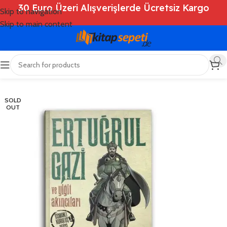
30 Euro Üzeri Alışverişlerde Ücretsiz Kargo
Skip to navigation
Skip to main content
Ana Sayfa
/
Shop
/
Kitaplar
/
Tarih
SOLD
OUT