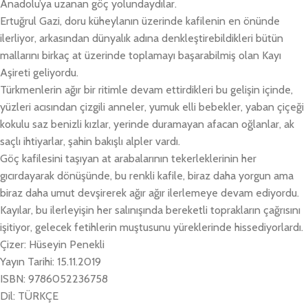
Anadolu’ya uzanan göç yolundaydılar.
Ertuğrul Gazi, doru küheylanın üzerinde kafilenin en önünde
ilerliyor, arkasından dünyalık adına denkleştirebildikleri bütün
mallarını birkaç at üzerinde toplamayı başarabilmiş olan Kayı
Aşireti geliyordu.
Türkmenlerin ağır bir ritimle devam ettirdikleri bu gelişin içinde,
yüzleri acısından çizgili anneler, yumuk elli bebekler, yaban çiçeği
kokulu saz benizli kızlar, yerinde duramayan afacan oğlanlar, ak
saçlı ihtiyarlar, şahin bakışlı alpler vardı.
Göç kafilesini taşıyan at arabalarının tekerleklerinin her
gıcırdayarak dönüşünde, bu renkli kafile, biraz daha yorgun ama
biraz daha umut devşirerek ağır ağır ilerlemeye devam ediyordu.
Kayılar, bu ilerleyişin her salınışında bereketli toprakların çağrısını
işitiyor, gelecek fetihlerin muştusunu yüreklerinde hissediyorlardı.
Çizer: Hüseyin Penekli
Yayın Tarihi: 15.11.2019
ISBN: 9786052236758
Dil: TÜRKÇE