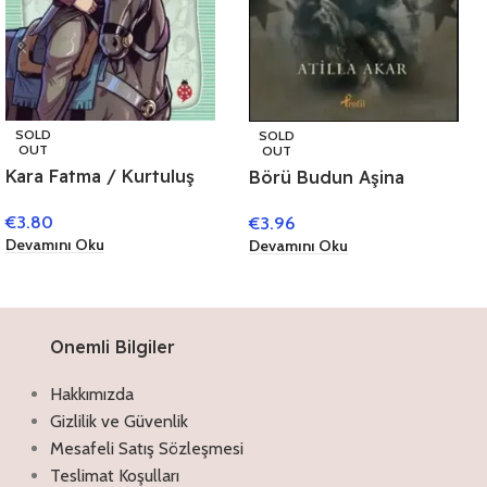
SOLD
SOLD
OUT
OUT
Kara Fatma / Kurtuluş
Börü Budun Aşina
Savaşı Kahramanları 3
Soyu’nun Muhafızları
€
3.80
€
3.96
Devamını Oku
Devamını Oku
Onemli Bilgiler
Hakkımızda
Gizlilik ve Güvenlik
Mesafeli Satış Sözleşmesi
Teslimat Koşulları