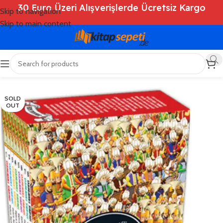
30 Euro Üzeri Alışverişlerde Ücretsiz Kargo
Skip to navigation
Skip to main content
Ana Sayfa
/
Shop
/
Kitaplar
/
Tarih
SOLD
OUT