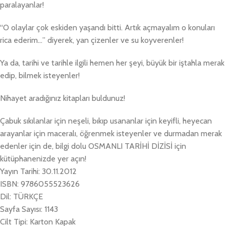
paralayanlar!
“O olaylar çok eskiden yaşandı bitti. Artık açmayalım o konuları
rica ederim…” diyerek, yan çizenler ve su koyverenler!
Ya da, tarihi ve tarihle ilgili hemen her şeyi, büyük bir iştahla merak
edip, bilmek isteyenler!
Nihayet aradığınız kitapları buldunuz!
Çabuk sıkılanlar için neşeli, bıkıp usananlar için keyifli, heyecan
arayanlar için maceralı, öğrenmek isteyenler ve durmadan merak
edenler için de, bilgi dolu OSMANLI TARİHİ DİZİSİ için
kütüphanenizde yer açın!
Yayın Tarihi: 30.11.2012
ISBN: 9786055523626
Dil: TÜRKÇE
Sayfa Sayısı: 1143
Cilt Tipi: Karton Kapak