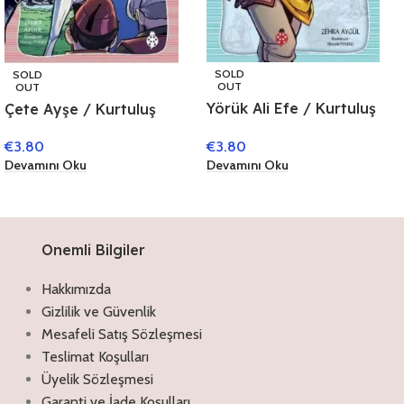
SOLD
SOLD
OUT
OUT
Yörük Ali Efe / Kurtuluş
Çete Ayşe / Kurtuluş
Savaşı Kahramanları 5
Savaşı Kahramanları 1
€
3.80
€
3.80
Devamını Oku
Devamını Oku
Onemli Bilgiler
Hakkımızda
Gizlilik ve Güvenlik
Mesafeli Satış Sözleşmesi
Teslimat Koşulları
Üyelik Sözleşmesi
Garanti ve İade Koşulları