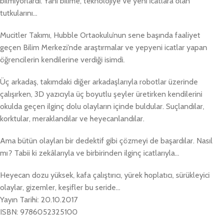
bilmiyorlardı. Yani bilime, teknolojiye ve yeni icatlara olan
tutkularını…
Mucitler Takımı, Hubble Ortaokulu’nun sene başında faaliyet
geçen Bilim Merkezi’nde araştırmalar ve yepyeni icatlar yapan
öğrencilerin kendilerine verdiği isimdi.
Üç arkadaş, takımdaki diğer arkadaşlarıyla robotlar üzerinde
çalışırken, 3D yazıcıyla üç boyutlu şeyler üretirken kendilerini
okulda geçen ilginç dolu olayların içinde buldular. Suçlandılar,
korktular, meraklandılar ve heyecanlandılar.
Ama bütün olayları bir dedektif gibi çözmeyi de başardılar. Nasıl
mı? Tabii ki zekâlarıyla ve birbirinden ilginç icatlarıyla…
Heyecan dozu yüksek, kafa çalıştırıcı, yürek hoplatıcı, sürükleyici
olaylar, gizemler, keşifler bu seride…
Yayın Tarihi: 20.10.2017
ISBN: 9786052325100