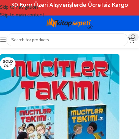
30 Euro Üzeri Alışverişlerde Ücretsiz Kargo
Skip to navigation
Skip to main content
Ana Sayfa
/
Shop
/
Kitaplar
/
Çocuk Kitapları
SOLD
OUT