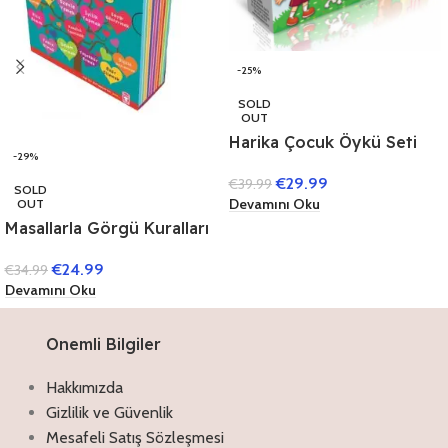
-25%
SOLD
OUT
Harika Çocuk Öykü Seti
-29%
(40 Kitap) (1. Sınıflar İçin)
€
29.99
€
39.99
SOLD
Devamını Oku
OUT
Masallarla Görgü Kuralları
Set – (10 Kitap)
€
24.99
€
34.99
Devamını Oku
Onemli Bilgiler
Hakkımızda
Gizlilik ve Güvenlik
Mesafeli Satış Sözleşmesi