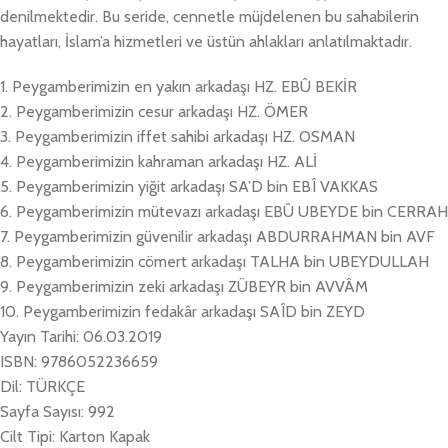
denilmektedir. Bu seride, cennetle müjdelenen bu sahabilerin
hayatları, İslam’a hizmetleri ve üstün ahlakları anlatılmaktadır.
1. Peygamberimizin en yakın arkadaşı HZ. EBÛ BEKİR
2. Peygamberimizin cesur arkadaşı HZ. ÖMER
3. Peygamberimizin iffet sahibi arkadaşı HZ. OSMAN
4. Peygamberimizin kahraman arkadaşı HZ. ALİ
5. Peygamberimizin yiğit arkadaşı SA’D bin EBÎ VAKKAS
6. Peygamberimizin mütevazı arkadaşı EBÛ UBEYDE bin CERRAH
7. Peygamberimizin güvenilir arkadaşı ABDURRAHMAN bin AVF
8. Peygamberimizin cömert arkadaşı TALHA bin UBEYDULLAH
9. Peygamberimizin zeki arkadaşı ZÜBEYR bin AVVÂM
10. Peygamberimizin fedakâr arkadaşı SAÎD bin ZEYD
Yayın Tarihi: 06.03.2019
ISBN: 9786052236659
Dil: TÜRKÇE
Sayfa Sayısı: 992
Cilt Tipi: Karton Kapak