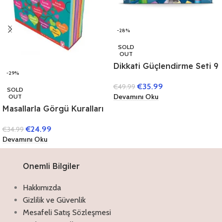
-28%
SOLD
OUT
Dikkati Güçlendirme Seti 9
-29%
Yaş (3 Kitap)
€
35.99
€
49.99
SOLD
Devamını Oku
OUT
Masallarla Görgü Kuralları
Set – (10 Kitap)
€
24.99
€
34.99
Devamını Oku
Onemli Bilgiler
Hakkımızda
Gizlilik ve Güvenlik
Mesafeli Satış Sözleşmesi