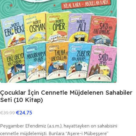
Çocuklar İçin Cennetle Müjdelenen Sahabiler
Seti (10 Kitap)
€
24.75
€
39.99
Peygamber Efendimiz (a.s.m.), hayattayken on sahabisini
cennetle müjdelemişti. Bunlara “Aşere-i Mübeşşere”