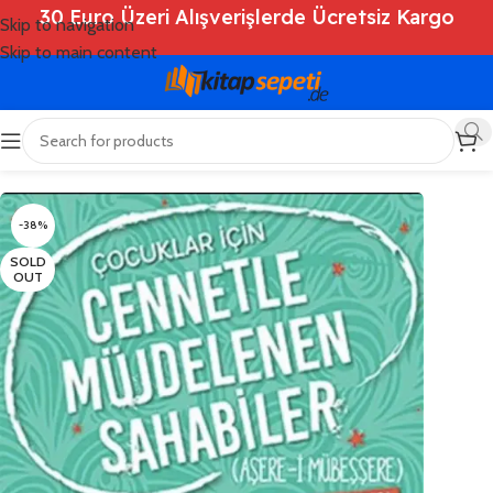
30 Euro Üzeri Alışverişlerde Ücretsiz Kargo
Skip to navigation
Skip to main content
Ana Sayfa
/
Shop
/
Kitaplar
/
Çocuk Kitapları
-38%
SOLD
OUT