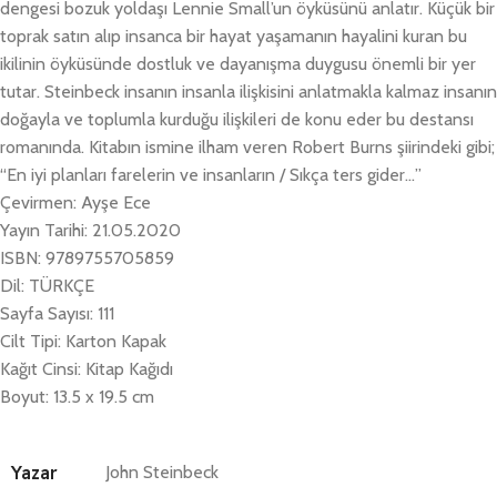
dengesi bozuk yoldaşı Lennie Small’un öyküsünü anlatır. Küçük bir
toprak satın alıp insanca bir hayat yaşamanın hayalini kuran bu
ikilinin öyküsünde dostluk ve dayanışma duygusu önemli bir yer
tutar. Steinbeck insanın insanla ilişkisini anlatmakla kalmaz insanın
doğayla ve toplumla kurduğu ilişkileri de konu eder bu destansı
romanında. Kitabın ismine ilham veren Robert Burns şiirindeki gibi;
“En iyi planları farelerin ve insanların / Sıkça ters gider…”
Çevirmen: Ayşe Ece
Yayın Tarihi: 21.05.2020
ISBN: 9789755705859
Dil: TÜRKÇE
Sayfa Sayısı: 111
Cilt Tipi: Karton Kapak
Kağıt Cinsi: Kitap Kağıdı
Boyut: 13.5 x 19.5 cm
Yazar
John Steinbeck