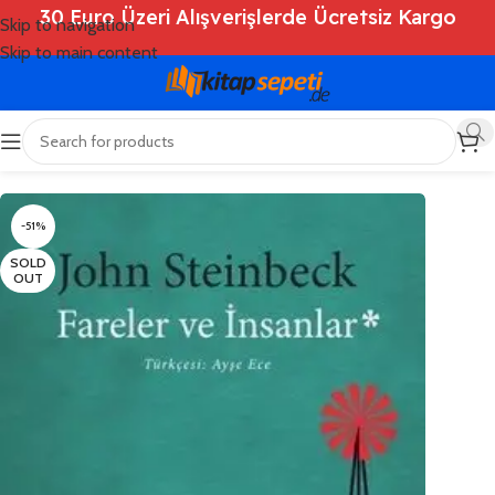
30 Euro Üzeri Alışverişlerde Ücretsiz Kargo
Skip to navigation
Skip to main content
Ana Sayfa
/
Shop
/
Kitaplar
/
Roman
-51%
SOLD
OUT