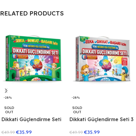
RELATED PRODUCTS
-28%
-28%
SOLD
SOLD
OUT
OUT
Dikkati Güçlendirme Seti
Dikkati Güçlendirme Seti 3
11 Yaş (3 Kitap)
Yaş (3 Kitap)
€
35.99
€
35.99
€
49.99
€
49.99