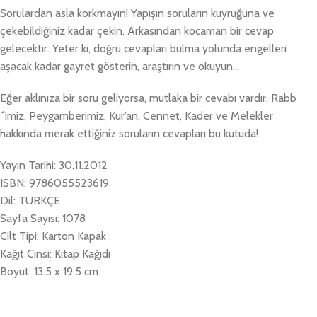
Sorulardan asla korkmayın! Yapışın soruların kuyruğuna ve
çekebildiğiniz kadar çekin. Arkasından kocaman bir cevap
gelecektir. Yeter ki, doğru cevapları bulma yolunda engelleri
aşacak kadar gayret gösterin, araştırın ve okuyun…
Eğer aklınıza bir soru geliyorsa, mutlaka bir cevabı vardır. Rabb
´imiz, Peygamberimiz, Kur’an, Cennet, Kader ve Melekler
hakkında merak ettiğiniz soruların cevapları bu kutuda!
Yayın Tarihi: 30.11.2012
ISBN: 9786055523619
Dil: TÜRKÇE
Sayfa Sayısı: 1078
Cilt Tipi: Karton Kapak
Kağıt Cinsi: Kitap Kağıdı
Boyut: 13.5 x 19.5 cm