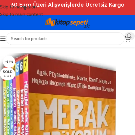
30 Euro Üzeri Alışverişlerde Ücretsiz Kargo
Skip to navigation
Skip to main content
Ana Sayfa
/
Shop
/
Kitaplar
/
Çocuk Kitapları
-34%
SOLD
OUT