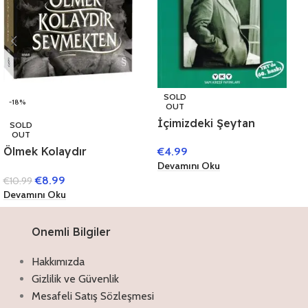
SOLD
-18%
OUT
İçimizdeki Şeytan
SOLD
OUT
Ölmek Kolaydır
€
4.99
Sevmekten
Devamını Oku
€
8.99
€
10.99
Devamını Oku
Onemli Bilgiler
Hakkımızda
Gizlilik ve Güvenlik
Mesafeli Satış Sözleşmesi