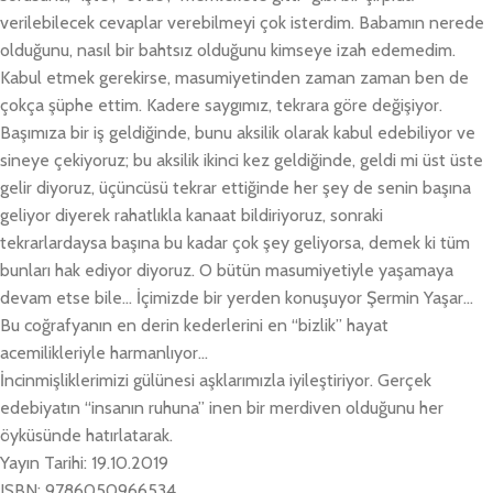
verilebilecek cevaplar verebilmeyi çok isterdim. Babamın nerede
olduğunu, nasıl bir bahtsız olduğunu kimseye izah edemedim.
Kabul etmek gerekirse, masumiyetinden zaman zaman ben de
çokça şüphe ettim. Kadere saygımız, tekrara göre değişiyor.
Başımıza bir iş geldiğinde, bunu aksilik olarak kabul edebiliyor ve
sineye çekiyoruz; bu aksilik ikinci kez geldiğinde, geldi mi üst üste
gelir diyoruz, üçüncüsü tekrar ettiğinde her şey de senin başına
geliyor diyerek rahatlıkla kanaat bildiriyoruz, sonraki
tekrarlardaysa başına bu kadar çok şey geliyorsa, demek ki tüm
bunları hak ediyor diyoruz. O bütün masumiyetiyle yaşamaya
devam etse bile… İçimizde bir yerden konuşuyor Şermin Yaşar…
Bu coğrafyanın en derin kederlerini en “bizlik” hayat
acemilikleriyle harmanlıyor…
İncinmişliklerimizi gülünesi aşklarımızla iyileştiriyor. Gerçek
edebiyatın “insanın ruhuna” inen bir merdiven olduğunu her
öyküsünde hatırlatarak.
Yayın Tarihi: 19.10.2019
ISBN: 9786050966534