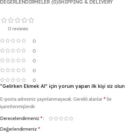
DEĞERLENDIRMELER (0)
SHIPPING & DELIVERY
0 reviews
0
0
0
0
0
“Gelirken Ekmek Al” için yorum yapan ilk kişi siz olun
E-posta adresiniz yayınlanmayacak.
Gerekli alanlar
*
ile
işaretlenmişlerdir
Derecelendirmeniz
*
Değerlendirmeniz
*