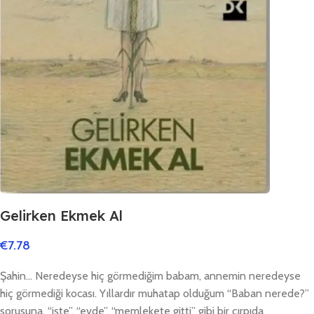
Gelirken Ekmek Al
€
7.78
Şahin… Neredeyse hiç görmediğim babam, annemin neredeyse
hiç görmediği kocası. Yıllardır muhatap olduğum “Baban nerede?”
sorusuna, “işte”, “evde”, “memlekete gitti” gibi bir çırpıda