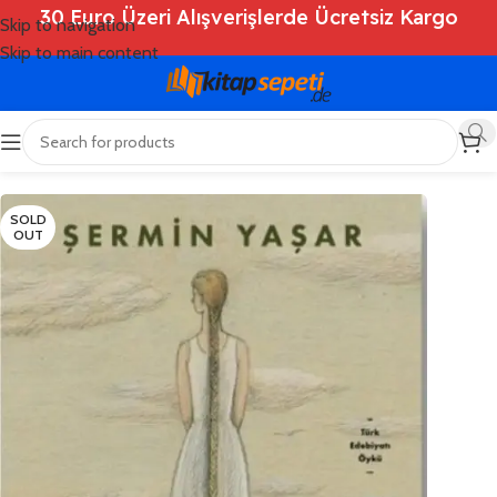
30 Euro Üzeri Alışverişlerde Ücretsiz Kargo
Skip to navigation
Skip to main content
Ana Sayfa
/
Shop
/
Kitaplar
/
Roman
SOLD
OUT