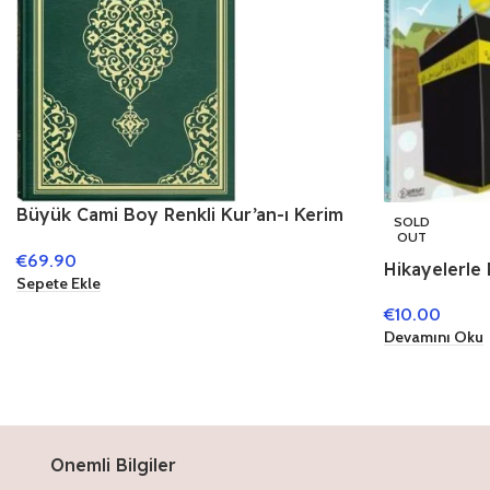
Büyük Cami Boy Renkli Kur’an-ı Kerim
SOLD
(Mühürlü),KURAN’I KERİM,27 x 40 cm
OUT
€
69.90
Hikayelerle 
Sepete Ekle
€
10.00
Devamını Oku
Onemli Bilgiler