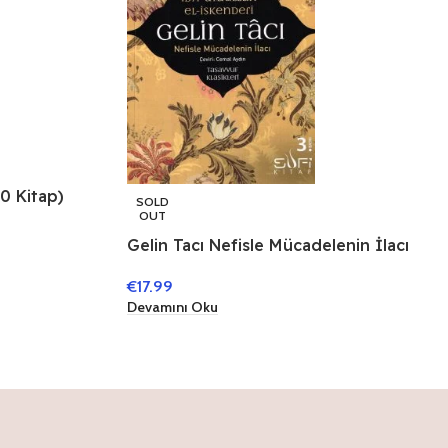
10 Kitap)
SOLD
OUT
Gelin Tacı Nefisle Mücadelenin İlacı
€
17.99
Devamını Oku