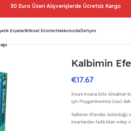
30 Euro Üzeri Alışverişlerde Ücretsiz Kargo
elik Esyalar
Bitkisel Ürünler
Hakkımızda
İletişim
tap)
Kalbimin Efe
€
17.67
İnsanı insana köle olmaktan ku
için Peygamberimizi (sav) dah
Kalbimin Efendisi, bütünlüğü 
insanlardan farklı kılan edep