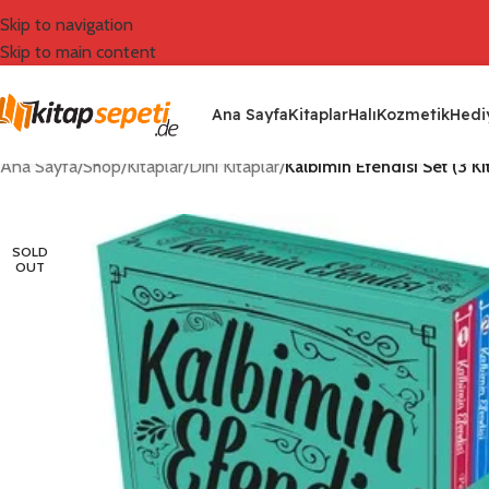
Skip to navigation
Skip to main content
Ana Sayfa
Kitaplar
Halı
Kozmetik
Hediy
Ana Sayfa
/
Shop
/
Kitaplar
/
Dini Kitaplar
/
Kalbimin Efendisi Set (3 Ki
SOLD
OUT