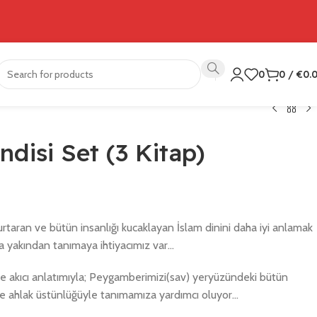
0
0
/
€
0.
ndisi Set (3 Kitap)
rtaran ve bütün insanlığı kucaklayan İslam dinini daha iyi anlamak
a yakından tanımaya ihtiyacımız var…
ve akıcı anlatımıyla; Peygamberimizi(sav) yeryüzündeki bütün
 ve ahlak üstünlüğüyle tanımamıza yardımcı oluyor…