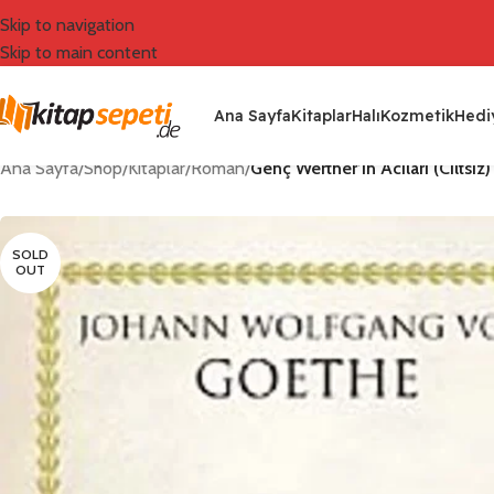
Skip to navigation
Skip to main content
Ana Sayfa
Kitaplar
Halı
Kozmetik
Hediy
Ana Sayfa
/
Shop
/
Kitaplar
/
Roman
/
Genç Werther’in Acıları (Ciltsiz)
SOLD
OUT