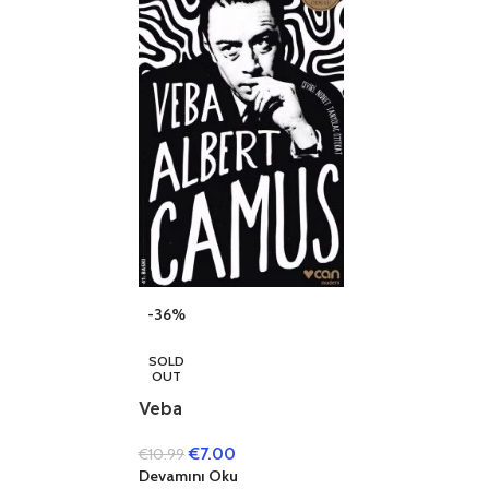
-36%
SOLD
OUT
Veba
€
7.00
€
10.99
Devamını Oku