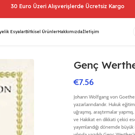
30 Euro Üzeri Alışverişlerde Ücretsiz Kargo
elik Esyalar
Bitkisel Ürünler
Hakkımızda
İletişim
Genç Werther’
€
7.56
Johann Wolfgang von Goethe (
yazarlarındandır. Hukuk eğitim
uğraşmış, araştırmalar yapmış, 
ve Hakikat en dikkati çekici es
yayımlandığı dönemde büyük ilg
yılında yazdığı Genç Werther’in