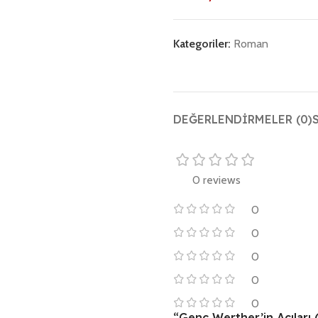
Kategoriler:
Roman
DEĞERLENDIRMELER (0)
0 reviews
0
0
0
0
0
“Genç Werther’in Acıları (C