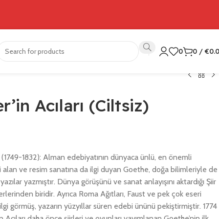
0
0
/
€
0.
in Acıları (Ciltsiz)
1749-1832): Alman edebiyatının dünyaca ünlü, en önemli
i alan ve resim sanatına da ilgi duyan Goethe, doğa bilimleriyle de
yazılar yazmıştır. Dünya görüşünü ve sanat anlayışını aktardığı Şiir
erlerinden biridir. Ayrıca Roma Ağıtları, Faust ve pek çok eseri
i görmüş, yazarın yüzyıllar süren edebi ününü pekiştirmiştir. 1774
 Acıları daha önce şiirleri ve oyunları yayımlanan Goethe’nin ilk