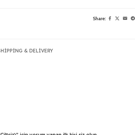
Share:
SHIPPING & DELIVERY
iltsiz)” için yorum yapan ilk kişi siz olun