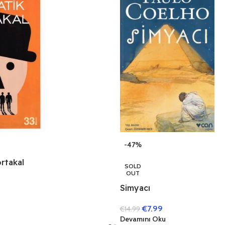
-47%
rtakal
SOLD
OUT
Simyacı
€
7.99
€
14.99
Devamını Oku