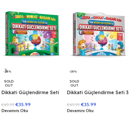
-28%
-28%
SOLD
SOLD
OUT
OUT
Dikkati Güçlendirme Seti
Dikkati Güçlendirme Seti 3
11 Yaş (3 Kitap)
Yaş (3 Kitap)
€
35.99
€
35.99
€
49.99
€
49.99
Devamını Oku
Devamını Oku