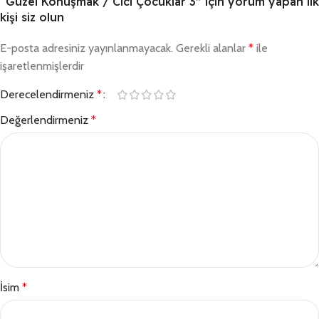
“Güzel Konuşmak / Cici Çocuklar 3” için yorum yapan ilk
kişi siz olun
E-posta adresiniz yayınlanmayacak.
Gerekli alanlar
*
ile
işaretlenmişlerdir
Derecelendirmeniz
*
Değerlendirmeniz
*
İsim
*