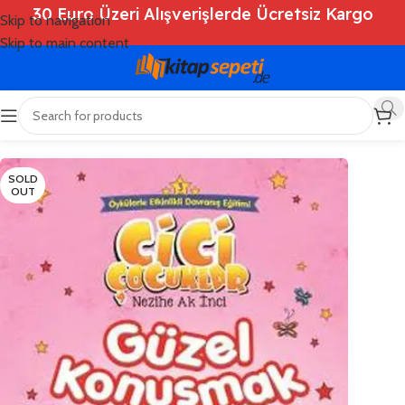
30 Euro Üzeri Alışverişlerde Ücretsiz Kargo
Skip to navigation
Skip to main content
Ana Sayfa
/
Shop
/
Kitaplar
/
Çocuk Kitapları
SOLD
OUT