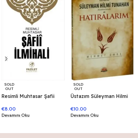
SOLD
SOLD
OUT
OUT
Resimli Muhtasar Şafii
Üstazım Süleyman Hilmi
İlmihali
Tunahan (Kuddise Sirruh)
€
8.00
€
10.00
ve Hatıralarım
Devamını Oku
Devamını Oku