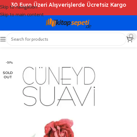
30 Euro Üzeri Alışverişlerde Ücretsiz Kargo
Skip to navigation
Skip to main content
Ana Sayfa
/
Shop
/
Kitaplar
/
Dini Kitaplar
-51%
SOLD
OUT