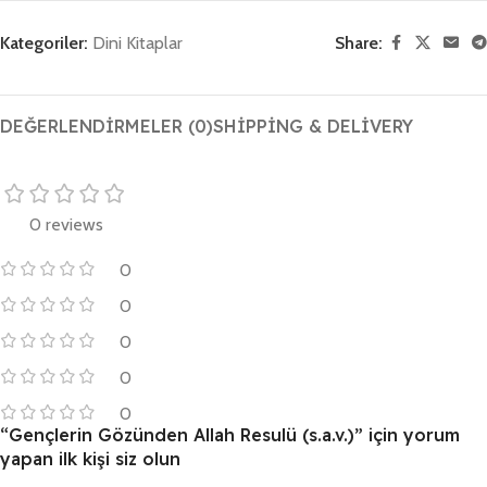
Kategoriler:
Dini Kitaplar
Share:
DEĞERLENDIRMELER (0)
SHIPPING & DELIVERY
0 reviews
0
0
0
0
0
“Gençlerin Gözünden Allah Resulü (s.a.v.)” için yorum
yapan ilk kişi siz olun