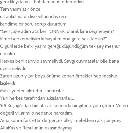
gençlik yıllarımı hatırlamadan edemedim.
Tam yarım asır önce
ortaokul ya da lise yıllarındayken,
kendime bir soru sorup dururdum:
“Gençliğe adım atarken ‘ÖRNEK’ olarak kimi seçmeliyim?
Kime benzemeliyim ki hayatım ona göre şekillensin?”
O günlerde belki yaşım gereği, düşündüğüm tek şey meşhur
olmaktı.
Herkes beni tanıyıp sevmeliydi. Saygı duymasalar bile bana
özenmeliydi.
Zaten uzun yıllar boyu önüme konan örnekler hep meşhur
kişilerdi:
Müzisyenler, aktörler, sanatçılar…
Yani herkes tarafından alkışlananlar…
‘68 Kuşağı’ndan biri olarak, sonunda bir gitarla yola çıktım. Ve en
değerli yıllarımı o nedenle harcadım.
Ama sonra fark ettim ki ‘gerçek alkış’ meleklerin alkışlarıymış.
Allah’ın ve Resulünün rızasındaymış.