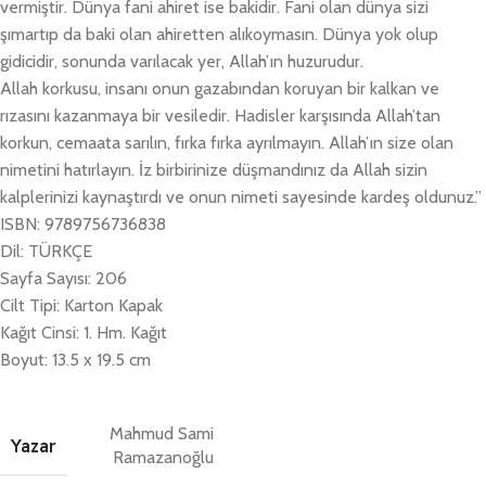
vermiştir. Dünya fani ahiret ise bakidir. Fani olan dünya sizi
şımartıp da baki olan ahiretten alıkoymasın. Dünya yok olup
gidicidir, sonunda varılacak yer, Allah’ın huzurudur.
Allah korkusu, insanı onun gazabından koruyan bir kalkan ve
rızasını kazanmaya bir vesiledir. Hadisler karşısında Allah’tan
korkun, cemaata sarılın, fırka fırka ayrılmayın. Allah’ın size olan
nimetini hatırlayın. İz birbirinize düşmandınız da Allah sizin
kalplerinizi kaynaştırdı ve onun nimeti sayesinde kardeş oldunuz.”
ISBN: 9789756736838
Dil: TÜRKÇE
Sayfa Sayısı: 206
Cilt Tipi: Karton Kapak
Kağıt Cinsi: 1. Hm. Kağıt
Boyut: 13.5 x 19.5 cm
Mahmud Sami
Yazar
Ramazanoğlu