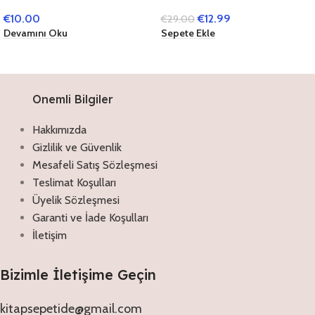
Tunahan (Kuddise Sirruh)
– Tafsir Ad-Da’iya
€
10.00
€
12.99
€
29.00
ve Hatıralarım
(Almanca)
Devamını Oku
Sepete Ekle
Onemli Bilgiler
Hakkımızda
Gizlilik ve Güvenlik
Mesafeli Satış Sözleşmesi
Teslimat Koşulları
Üyelik Sözleşmesi
Garanti ve İade Koşulları
İletişim
Bizimle İletişime Geçin
kitapsepetide@gmail.com