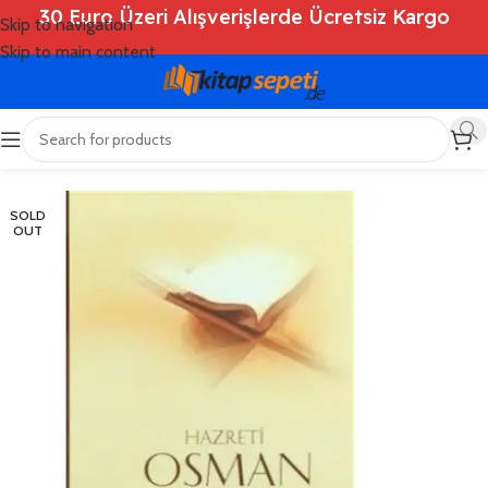
30 Euro Üzeri Alışverişlerde Ücretsiz Kargo
Skip to navigation
Skip to main content
Ana Sayfa
/
Shop
/
Kitaplar
/
Dini Kitaplar
SOLD
OUT