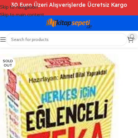
30 Euro Üzeri Alışverişlerde Ücretsiz Kargo
Skip to navigation
Skip to main content
Ana Sayfa
/
Shop
/
Kitaplar
/
Genel
SOLD
OUT