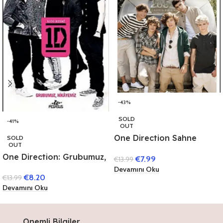
-43%
SOLD
-41%
OUT
One Direction Sahne
SOLD
OUT
Arkası
One Direction: Grubumuz,
€
7.99
€
13.99
Hikayemiz
Devamını Oku
€
8.20
€
13.99
Devamını Oku
Onemli Bilgiler