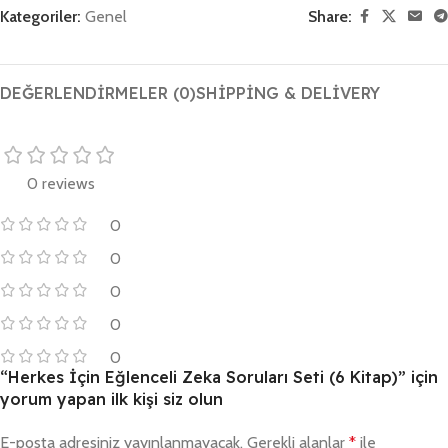
Kategoriler:
Genel
Share:
DEĞERLENDIRMELER (0)
SHIPPING & DELIVERY
0 reviews
0
0
0
0
0
“Herkes İçin Eğlenceli Zeka Soruları Seti (6 Kitap)” için
yorum yapan ilk kişi siz olun
E-posta adresiniz yayınlanmayacak.
Gerekli alanlar
*
ile