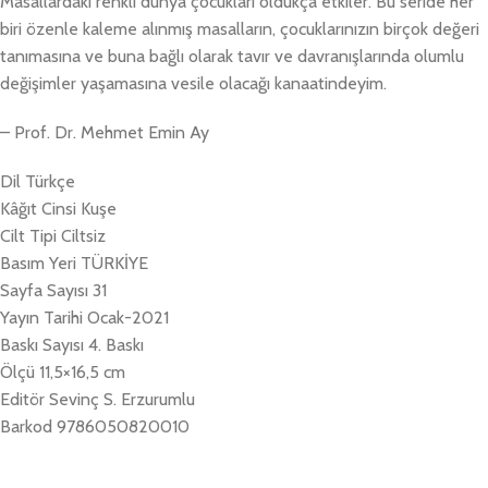
Masallardaki renkli dünya çocukları oldukça etkiler. Bu seride her
biri özenle kaleme alınmış masalların, çocuklarınızın birçok değeri
tanımasına ve buna bağlı olarak tavır ve davranışlarında olumlu
değişimler yaşamasına vesile olacağı kanaatindeyim.
– Prof. Dr. Mehmet Emin Ay
Dil Türkçe
Kâğıt Cinsi Kuşe
Cilt Tipi Ciltsiz
Basım Yeri TÜRKİYE
Sayfa Sayısı 31
Yayın Tarihi Ocak-2021
Baskı Sayısı 4. Baskı
Ölçü 11,5×16,5 cm
Editör Sevinç S. Erzurumlu
Barkod 9786050820010