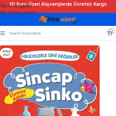
30 Euro Üzeri Alışverişlerde Ücretsiz Kargo
Skip to navigation
Skip to main content
Ana Sayfa
/
Shop
/
Kitaplar
/
Çocuk Kitapları
SOLD
OUT