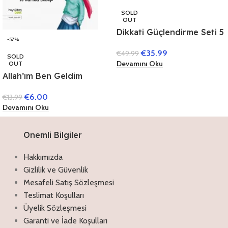
SOLD
OUT
Dikkati Güçlendirme Seti 5
-57%
Yaş (3 Kitap)
€
35.99
€
49.99
SOLD
Devamını Oku
OUT
Allah’ım Ben Geldim
€
6.00
€
13.99
Devamını Oku
Onemli Bilgiler
Hakkımızda
Gizlilik ve Güvenlik
Mesafeli Satış Sözleşmesi
Teslimat Koşulları
Üyelik Sözleşmesi
Garanti ve İade Koşulları