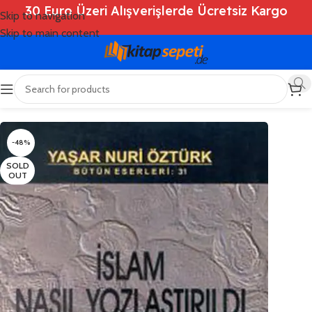
30 Euro Üzeri Alışverişlerde Ücretsiz Kargo
Skip to navigation
Skip to main content
Ana Sayfa
/
Shop
/
Kitaplar
/
Dini Kitaplar
-48%
SOLD
OUT