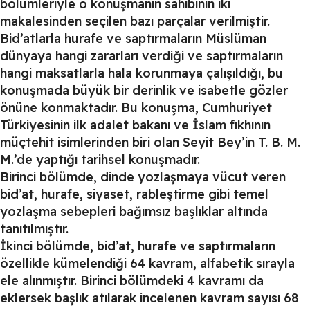
bölümleriyle o konuşmanın sahibinin iki
makalesinden seçilen bazı parçalar verilmiştir.
Bid’atlarla hurafe ve saptırmaların Müslüman
dünyaya hangi zararları verdiği ve saptırmaların
hangi maksatlarla hala korunmaya çalışıldığı, bu
konuşmada büyük bir derinlik ve isabetle gözler
önüne konmaktadır. Bu konuşma, Cumhuriyet
Türkiyesinin ilk adalet bakanı ve İslam fıkhının
müçtehit isimlerinden biri olan Seyit Bey’in T. B. M.
M.’de yaptığı tarihsel konuşmadır.
Birinci bölümde, dinde yozlaşmaya vücut veren
bid’at, hurafe, siyaset, rableştirme gibi temel
yozlaşma sebepleri bağımsız başlıklar altında
tanıtılmıştır.
İkinci bölümde, bid’at, hurafe ve saptırmaların
özellikle kümelendiği 64 kavram, alfabetik sırayla
ele alınmıştır. Birinci bölümdeki 4 kavramı da
eklersek başlık atılarak incelenen kavram sayısı 68