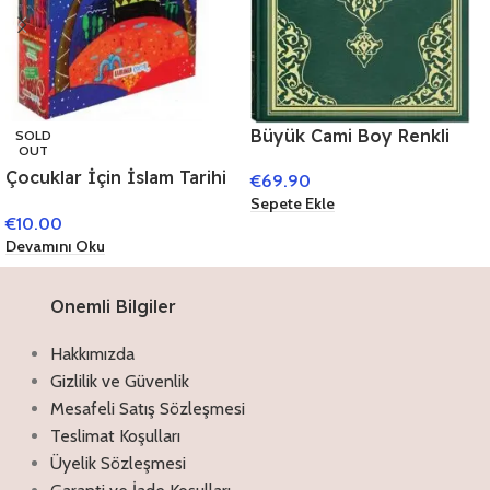
Büyük Cami Boy Renkli
SOLD
OUT
Kur’an-ı Kerim
Çocuklar İçin İslam Tarihi
€
69.90
(Mühürlü),KURAN’I
/ Peygamberimizin Hayatı
Sepete Ekle
KERİM,27 x 40 cm
€
10.00
(Çevirmeli 24 Kitap)
Devamını Oku
Onemli Bilgiler
Hakkımızda
Gizlilik ve Güvenlik
Mesafeli Satış Sözleşmesi
Teslimat Koşulları
Üyelik Sözleşmesi