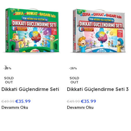
-28%
-28%
SOLD
SOLD
OUT
OUT
Dikkati Güçlendirme Seti
Dikkati Güçlendirme Seti 3
11 Yaş (3 Kitap)
Yaş (3 Kitap)
€
35.99
€
35.99
€
49.99
€
49.99
Devamını Oku
Devamını Oku