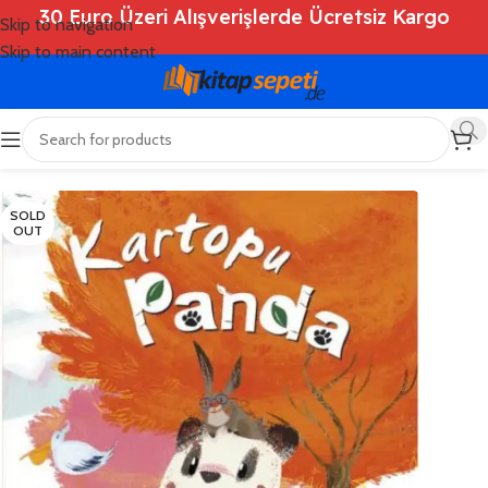
30 Euro Üzeri Alışverişlerde Ücretsiz Kargo
Skip to navigation
Skip to main content
Ana Sayfa
/
Shop
/
Kitaplar
/
Çocuk Kitapları
SOLD
OUT