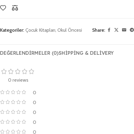
Kategoriler:
Çocuk Kitapları
,
Okul Öncesi
Share:
DEĞERLENDIRMELER (0)
SHIPPING & DELIVERY
0 reviews
0
0
0
0
0