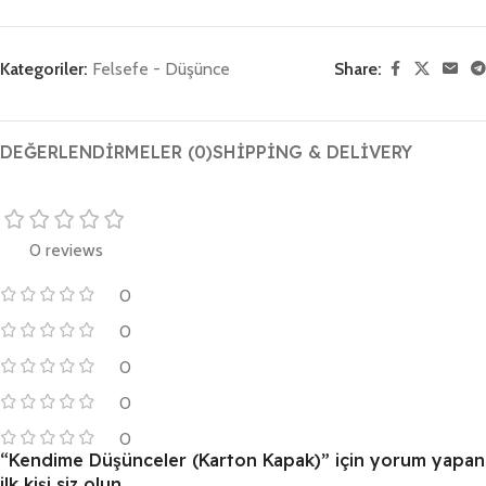
Kategoriler:
Felsefe - Düşünce
Share:
DEĞERLENDIRMELER (0)
SHIPPING & DELIVERY
0 reviews
0
0
0
0
0
“Kendime Düşünceler (Karton Kapak)” için yorum yapan
ilk kişi siz olun