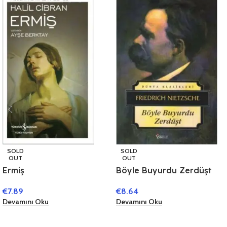
SOLD
SOLD
OUT
OUT
Ermiş
Böyle Buyurdu Zerdüşt
€
7.89
€
8.64
Devamını Oku
Devamını Oku