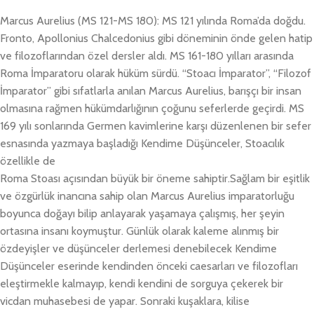
Marcus Aurelius (MS 121-MS 180): MS 121 yılında Roma’da doğdu.
Fronto, Apollonius Chalcedonius gibi döneminin önde gelen hatip
ve filozoflarından özel dersler aldı. MS 161-180 yılları arasında
Roma İmparatoru olarak hüküm sürdü. “Stoacı İmparator”, “Filozof
İmparator” gibi sıfatlarla anılan Marcus Aurelius, barışçı bir insan
olmasına rağmen hükümdarlığının çoğunu seferlerde geçirdi. MS
169 yılı sonlarında Germen kavimlerine karşı düzenlenen bir sefer
esnasında yazmaya başladığı Kendime Düşünceler, Stoacılık
özellikle de
Roma Stoası açısından büyük bir öneme sahiptir.Sağlam bir eşitlik
ve özgürlük inancına sahip olan Marcus Aurelius imparatorluğu
boyunca doğayı bilip anlayarak yaşamaya çalışmış, her şeyin
ortasına insanı koymuştur. Günlük olarak kaleme alınmış bir
özdeyişler ve düşünceler derlemesi denebilecek Kendime
Düşünceler eserinde kendinden önceki caesarları ve filozofları
eleştirmekle kalmayıp, kendi kendini de sorguya çekerek bir
vicdan muhasebesi de yapar. Sonraki kuşaklara, kilise