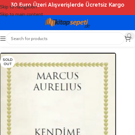
30 Euro Üzeri Alışverişlerde Ücretsiz Kargo
Skip to navigation
Skip to main content
Ana Sayfa
/
Shop
/
Kitaplar
/
Felsefe - Düşünce
SOLD
OUT