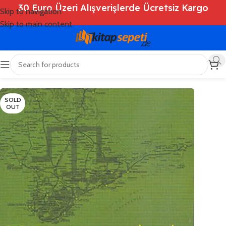
30 Euro Üzeri Alışverişlerde Ücretsiz Kargo
Skip to navigation
Skip to main content
Ana Sayfa
/
Shop
/
Kitaplar
/
Tarih
SOLD
OUT