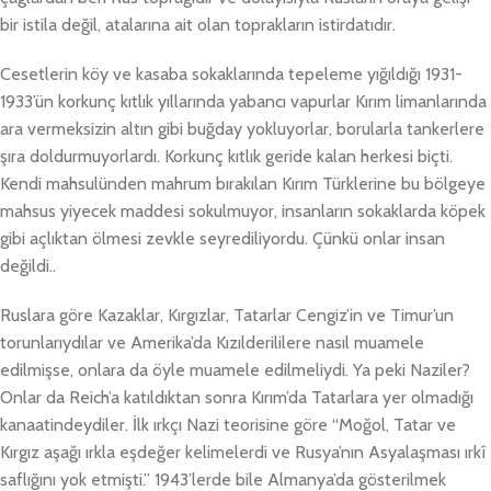
bir istila değil, atalarına ait olan toprakların istirdatıdır.
Cesetlerin köy ve kasaba sokaklarında tepeleme yığıldığı 1931-
1933’ün korkunç kıtlık yıllarında yabancı vapurlar Kırım limanlarında
ara vermeksizin altın gibi buğday yokluyorlar, borularla tankerlere
şıra doldurmuyorlardı. Korkunç kıtlık geride kalan herkesi biçti.
Kendi mahsulünden mahrum bırakılan Kırım Türklerine bu bölgeye
mahsus yiyecek maddesi sokulmuyor, insanların sokaklarda köpek
gibi açlıktan ölmesi zevkle seyrediliyordu. Çünkü onlar insan
değildi..
Ruslara göre Kazaklar, Kırgızlar, Tatarlar Cengiz’in ve Timur’un
torunlarıydılar ve Amerika’da Kızılderililere nasıl muamele
edilmişse, onlara da öyle muamele edilmeliydi. Ya peki Naziler?
Onlar da Reich’a katıldıktan sonra Kırım’da Tatarlara yer olmadığı
kanaatindeydiler. İlk ırkçı Nazi teorisine göre “Moğol, Tatar ve
Kırgız aşağı ırkla eşdeğer kelimelerdi ve Rusya’nın Asyalaşması ırkî
saflığını yok etmişti.” 1943’lerde bile Almanya’da gösterilmek