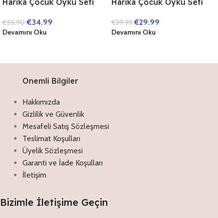
Harika Çocuk Öykü Seti
Harika Çocuk Öykü Seti
(40 Kitap)
(40 Kitap) (1. Sınıflar İçin)
€
34.99
€
29.99
€
55.90
€
39.99
Devamını Oku
Devamını Oku
Onemli Bilgiler
Hakkımızda
Gizlilik ve Güvenlik
Mesafeli Satış Sözleşmesi
Teslimat Koşulları
Üyelik Sözleşmesi
Garanti ve İade Koşulları
İletişim
Bizimle İletişime Geçin