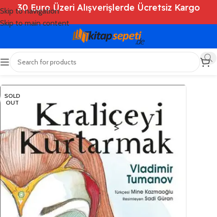
30 Euro Üzeri Alışverişlerde Ücretsiz Kargo
Skip to navigation
Skip to main content
Ana Sayfa
/
Shop
/
Kitaplar
/
Çocuk Kitapları
SOLD
OUT