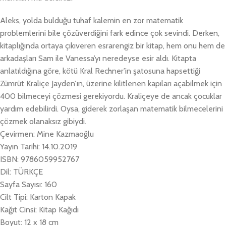
Aleks, yolda bulduğu tuhaf kalemin en zor matematik
problemlerini bile çözüverdiğini fark edince çok sevindi. Derken,
kitaplığında ortaya çıkıveren esrarengiz bir kitap, hem onu hem de
arkadaşları Sam ile Vanessa’yı neredeyse esir aldı. Kitapta
anlatıldığına göre, kötü Kral Rechner’in şatosuna hapsettiği
Zümrüt Kraliçe Jayden’ın, üzerine kilitlenen kapıları açabilmek için
400 bilmeceyi çözmesi gerekiyordu. Kraliçeye de ancak çocuklar
yardım edebilirdi. Oysa, giderek zorlaşan matematik bilmecelerini
çözmek olanaksız gibiydi.
Çevirmen: Mine Kazmaoğlu
Yayın Tarihi: 14.10.2019
ISBN: 9786059952767
Dil: TÜRKÇE
Sayfa Sayısı: 160
Cilt Tipi: Karton Kapak
Kağıt Cinsi: Kitap Kağıdı
Boyut: 12 x 18 cm