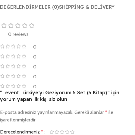
DEĞERLENDIRMELER (0)
SHIPPING & DELIVERY
0 reviews
0
0
0
0
0
“Levent Türkiye’yi Geziyorum 5 Set (5 Kitap)” için
yorum yapan ilk kişi siz olun
E-posta adresiniz yayınlanmayacak.
Gerekli alanlar
*
ile
işaretlenmişlerdir
Derecelendirmeniz
*