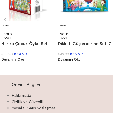
-37%
-28%
SOLD
SOLD
OUT
OUT
Harika Çocuk Öykü Seti
Dikkati Güçlendirme Seti 7
(40 Kitap)
Yaş (3 Kitap)
€
34.99
€
35.99
€
55.90
€
49.99
Devamını Oku
Devamını Oku
Onemli Bilgiler
Hakkımızda
Gizlilik ve Güvenlik
Mesafeli Satış Sözleşmesi