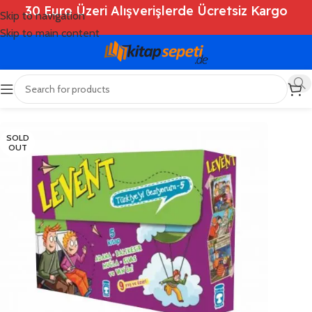
30 Euro Üzeri Alışverişlerde Ücretsiz Kargo
Skip to navigation
Skip to main content
Ana Sayfa
/
Shop
/
Kitaplar
/
Çocuk Kitapları
SOLD
OUT