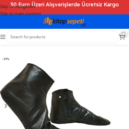
30 Euro Üzeri Alışverişlerde Ücretsiz Kargo
Skip to navigation
Skip to main content
Ana Sayfa
/
Shop
/
Kitaplar
/
Genel
-25%