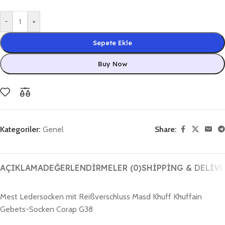
-
+
Sepete Ekle
Buy Now
Kategoriler:
Genel
Share:
AÇIKLAMA
DEĞERLENDIRMELER (0)
SHIPPING & DELIVE
Mest Ledersocken mit Reißverschluss Masd Khuff Khuffain
Gebets-Socken Corap G38