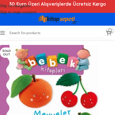
30 Euro Üzeri Alışverişlerde Ücretsiz Kargo
Skip to navigation
Skip to main content
Ana Sayfa
/
Shop
/
Kitaplar
/
Çocuk Kitapları
SOLD
OUT