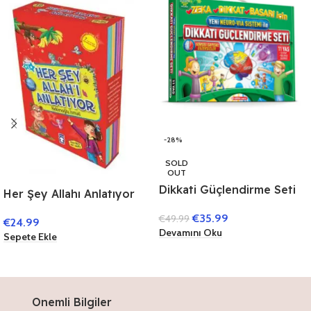
-28%
SOLD
OUT
Dikkati Güçlendirme Seti
Her Şey Allahı Anlatıyor
11 Yaş (3 Kitap)
(10 Kitap)
€
35.99
€
49.99
€
24.99
Devamını Oku
Sepete Ekle
Onemli Bilgiler