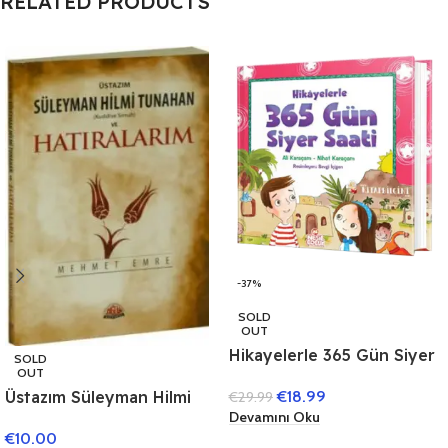
RELATED PRODUCTS
-37%
SOLD
OUT
Hikayelerle 365 Gün Siyer
SOLD
OUT
Saati
Üstazım Süleyman Hilmi
€
18.99
€
29.99
Devamını Oku
Tunahan (Kuddise Sirruh)
€
10.00
ve Hatıralarım