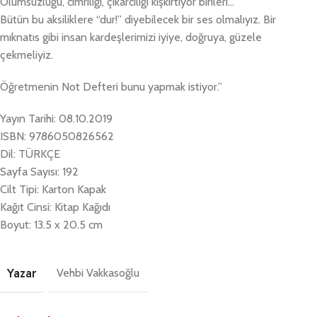
Olumsuzluğu, cimriliği, çıkarcılığı kışkır­tıyor birileri…
Bütün bu aksiliklere “dur!” diyebilecek bir ses olma­lıyız. Bir
mıknatıs gibi insan kardeşlerimizi iyiye, doğruya, güzele
çekmeliyiz.
Öğretmenin Not Defteri bunu yapmak istiyor.”
Yayın Tarihi: 08.10.2019
ISBN: 9786050826562
Dil: TÜRKÇE
Sayfa Sayısı: 192
Cilt Tipi: Karton Kapak
Kağıt Cinsi: Kitap Kağıdı
Boyut: 13.5 x 20.5 cm
Yazar
Vehbi Vakkasoğlu