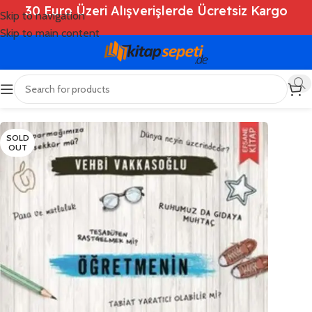
30 Euro Üzeri Alışverişlerde Ücretsiz Kargo
Skip to navigation
Skip to main content
Ana Sayfa
/
Shop
/
Kitaplar
/
Dini Kitaplar
SOLD
OUT