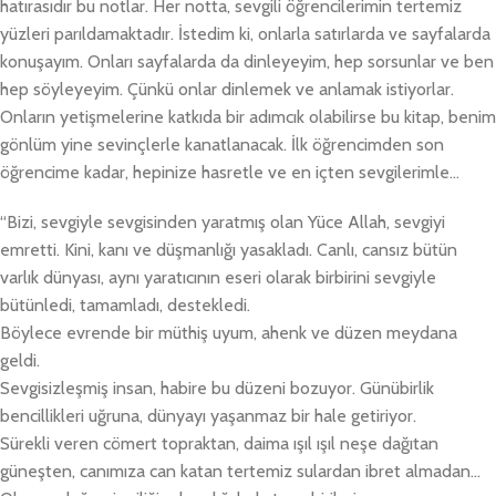
hatırasıdır bu notlar. Her notta, sevgili öğrencilerimin tertemiz
yüzleri parıldamaktadır. İstedim ki, onlarla satırlarda ve sayfalarda
konuşayım. Onları sayfalarda da dinleyeyim, hep sorsunlar ve ben
hep söyleyeyim. Çünkü onlar dinlemek ve anlamak istiyorlar.
Onların yetişmelerine katkıda bir adımcık olabilirse bu kitap, benim
gönlüm yine sevinçlerle kanatlanacak. İlk öğrencimden son
öğrencime kadar, hepinize hasretle ve en içten sevgilerimle…
“Bizi, sevgiyle sevgisinden yaratmış olan Yüce Allah, sevgiyi
emretti. Kini, kanı ve düşmanlığı yasakladı. Canlı, cansız bütün
varlık dünyası, aynı yaratıcının eseri olarak birbirini sevgiyle
bütünledi, tamamladı, destekledi.
Böylece evrende bir müthiş uyum, ahenk ve düzen meydana
geldi.
Sevgisizleşmiş insan, habire bu düzeni bozuyor. Gü­nübirlik
bencillikleri uğruna, dünyayı yaşanmaz bir hale getiriyor.
Sürekli veren cömert topraktan, daima ışıl ışıl neşe dağıtan
güneşten, canımıza can katan tertemiz sulardan ibret almadan…