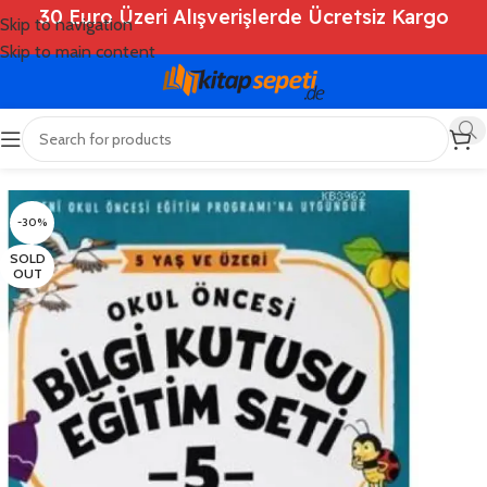
30 Euro Üzeri Alışverişlerde Ücretsiz Kargo
Skip to navigation
Skip to main content
Ana Sayfa
/
Shop
/
Kitaplar
/
Çocuk Kitapları
-30%
SOLD
OUT