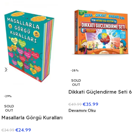
-28%
SOLD
OUT
Dikkati Güçlendirme Seti 6
-29%
Yaş (3 Kitap)
€
35.99
€
49.99
SOLD
Devamını Oku
OUT
Masallarla Görgü Kuralları
Set – (10 Kitap)
€
24.99
€
34.99