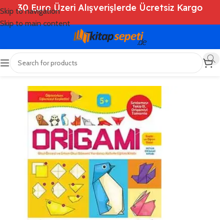
30 Euro Üzeri Alışverişlerde Ücretsiz Kargo
Skip to navigation
Skip to main content
Ana Sayfa
/
Shop
/
Kitaplar
/
Çocuk Kitapları