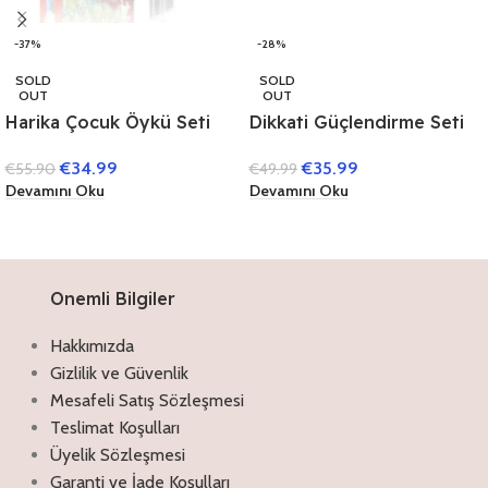
-37%
-28%
SOLD
SOLD
OUT
OUT
Harika Çocuk Öykü Seti
Dikkati Güçlendirme Seti
(40 Kitap)
10 Yaş (3 Kitap)
€
34.99
€
35.99
€
55.90
€
49.99
Devamını Oku
Devamını Oku
Onemli Bilgiler
Hakkımızda
Gizlilik ve Güvenlik
Mesafeli Satış Sözleşmesi
Teslimat Koşulları
Üyelik Sözleşmesi
Garanti ve İade Koşulları