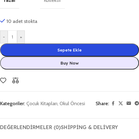
Yazar
Kollektif
10 adet stokta
-
+
Sepete Ekle
Buy Now
Kategoriler:
Çocuk Kitapları
,
Okul Öncesi
Share:
DEĞERLENDIRMELER (0)
SHIPPING & DELIVERY