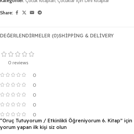
Kategoriler:
Çocuk Kitapları
,
Çocuklar İçin Dini Kitaplar
Share:
DEĞERLENDIRMELER (0)
SHIPPING & DELIVERY
0 reviews
0
0
0
0
0
“Oruç Tutuyorum / Etkinlikli Öğreniyorum 6. Kitap” için
yorum yapan ilk kişi siz olun