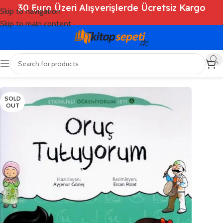
30 Euro Üzeri Alışverişlerde Ücretsiz Kargo
Skip to navigation
Skip to main content
Ana Sayfa
/
Shop
/
Kitaplar
/
Çocuk Kitapları
SOLD
OUT