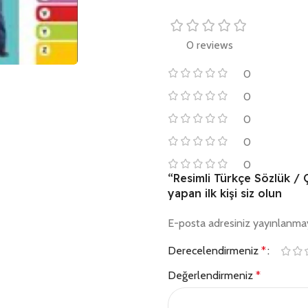
0 reviews
0
0
0
0
0
“Resimli Türkçe Sözlük / Ç
yapan ilk kişi siz olun
E-posta adresiniz yayınlanma
Derecelendirmeniz
*
Değerlendirmeniz
*