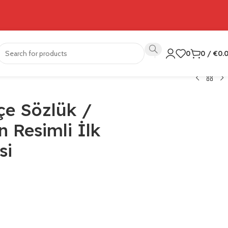
0
0
/
€
0.
çe Sözlük /
n Resimli İlk
si