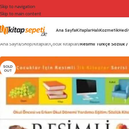
Skip to navigation
Skip to main content
Ana Sayfa
Kitaplar
Halı
Kozmetik
Hediy
Ana Sayfa
/
Shop
/
Kitaplar
/
Çocuk Kitapları
/
Resimli Türkçe Sözlük / Ç
SOLD
OUT