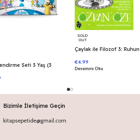
SOLD
OUT
Çaylak ile Filozof 3: Ruhun
€
4.99
endirme Seti 3 Yaş (3
Devamını Oku
9
Bizimle İletişime Geçin
kitapsepetide@gmail.com