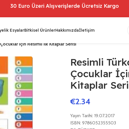
30 Euro Üzeri Alışverişlerde Ücretsiz Kargo
elik Esyalar
Bitkisel Ürünler
Hakkımızda
İletişim
ocuklar İçin Resimli İlk Kitaplar Serisi
Resimli Türk
Çocuklar İçi
Kitaplar Seri
€
2.34
Yayın Tarihi: 19.07.2017
ISBN: 9786052355503