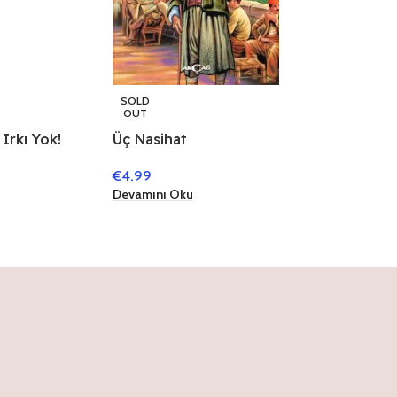
SOLD
OUT
 Irkı Yok!
Üç Nasihat
€
4.99
Devamını Oku