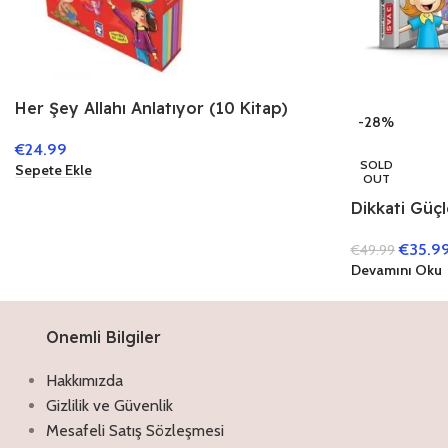
Her Şey Allahı Anlatıyor (10 Kitap)
-28%
€
24.99
SOLD
Sepete Ekle
OUT
Dikkati Güçl
Kitap)
€
35.9
€
49.99
Devamını Oku
Onemli Bilgiler
Hakkımızda
Gizlilik ve Güvenlik
Mesafeli Satış Sözleşmesi