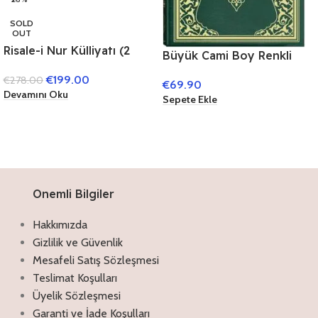
SOLD
OUT
Risale-i Nur Külliyatı (2
Büyük Cami Boy Renkli
Renk – Çanta Boy -Termo
Kur’an-ı Kerim
€
199.00
€
278.00
Deri Cilt)
€
69.90
(Mühürlü),KURAN’I
Devamını Oku
Sepete Ekle
KERİM,27 x 40 cm
Onemli Bilgiler
Hakkımızda
Gizlilik ve Güvenlik
Mesafeli Satış Sözleşmesi
Teslimat Koşulları
Üyelik Sözleşmesi
Garanti ve İade Koşulları