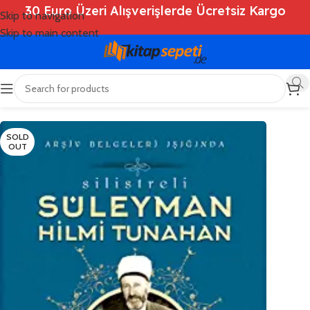
30 Euro Üzeri Alışverişlerde Ücretsiz Kargo
Skip to navigation
Skip to main content
Ana Sayfa
/
Shop
/
Kitaplar
/
Dini Kitaplar
SOLD
OUT