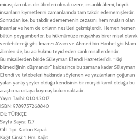
mirasçıları olan din âlimleri olmak üzere, insanlık âlemi, büyük
insanların kıymetlerini zamanlarında tam takdir edememişlerdir.
Sonradan ise, bu takdir edememenin cezasını, hem muâsırı olan
insanlar ve hem de onların nesilleri çekmişlerdir. Hemen hemen
bütün peygamberler, bu hükmümüze müşahhas birer misal olarak
verilebileceği gibi, İmam-ı A’zam ve Ahmed bin Hanbel gbi İslam
âlimleri de, bu acı hükmü teyid eden canlı misallerdendir.
Bu misallerden biride Süleyman Efendi Hazretleri’dir. “Kişi
bilmediğinin düşmanıdır” kaidesince bu zamana kadar Süleyman
Efendi ve talebeleri hakkında söylenen ve yazılanların çoğunun
yalan yanlış şeyler olduğu kendisinin bir mürşidi kamil olduğu bu
araştırma ortaya koymuş bulunmaktadır.
Yayın Tarihi: 01.04.2017
ISBN: 9789757268840
Dil: TÜRKÇE
Sayfa Sayısı: 127
Cilt Tipi: Karton Kapak
Kağıt Cinsi: 1. Hm. Kağıt