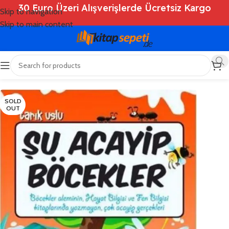
30 Euro Üzeri Alışverişlerde Ücretsiz Kargo
Skip to navigation
Skip to main content
Ana Sayfa
/
Shop
/
Kitaplar
/
Çocuk Kitapları
SOLD
OUT