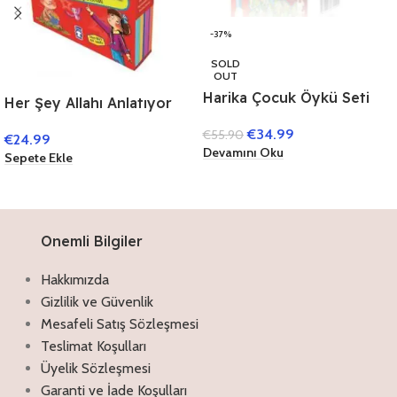
-37%
SOLD
OUT
Harika Çocuk Öykü Seti
Her Şey Allahı Anlatıyor
(40 Kitap)
(10 Kitap)
€
34.99
€
55.90
€
24.99
Devamını Oku
Sepete Ekle
Onemli Bilgiler
Hakkımızda
Gizlilik ve Güvenlik
Mesafeli Satış Sözleşmesi
Teslimat Koşulları
Üyelik Sözleşmesi
Garanti ve İade Koşulları