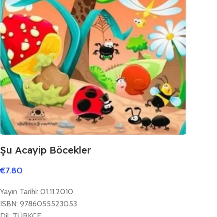
Şu Acayip Böcekler
€
7.80
Yayın Tarihi: 01.11.2010
ISBN: 9786055523053
Dil: TÜRKÇE