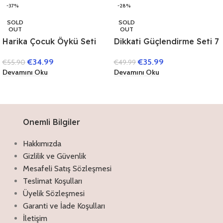
-37%
-28%
SOLD
SOLD
OUT
OUT
Harika Çocuk Öykü Seti
Dikkati Güçlendirme Seti 7
(40 Kitap)
Yaş (3 Kitap)
€
34.99
€
35.99
€
55.90
€
49.99
Devamını Oku
Devamını Oku
Onemli Bilgiler
Hakkımızda
Gizlilik ve Güvenlik
Mesafeli Satış Sözleşmesi
Teslimat Koşulları
Üyelik Sözleşmesi
Garanti ve İade Koşulları
İletişim