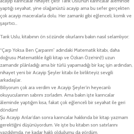
acayip karıncalar nihayet çıktı! Tarık Uslu’nun karıncalar aleminde
yaptığı seyahat, yine olağanüstü acayip ama bu sefer gerçekten
çok acayip maceralarla dolu. Her zamanki gibi eğlenceli, komik ve
şaşırtıcı…
Tarık Uslu, kitabının ön sözünde okurlarını bakın nasıl selamlıyor:
“Çarp Yoksa Ben Çarparım” adındaki Matematik kitabı, daha
doğrusu Matematikle ilgili kitap ve Özkan Öze’nin(!) uzun
zamandır plânladığı ama bir türlü yapamadığı bir kaç işin ardından,
nihayet yeni bir Acayip Şeyler kitabı ile birlikteyiz sevgili
arkadaşlar.
Biliyorum çok ara verdim ve Acayip Şeyler’in heyecanlı
okuyucularının sabrını zorladım. Ama bakın işte karıncalar
âleminde yaptığım kısa, fakat çok eğlenceli bir seyahat ile geri
döndüm!
Şu Acayip Arılar’dan sonra karıncalar hakkında bir kitap yazmam
gerektiğini düşünüyordum. Ve işte bu kitabın son satırlarını
yazdığımda, ne kadar haklı olduğumu da gördüm.