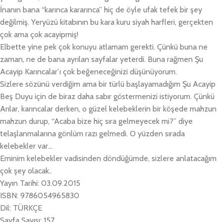
İnanın bana “karınca kararınca” hiç de öyle ufak tefek bir şey
değilmiş. Yeryüzü kitabının bu kara kuru siyah harfleri, gerçekten
çok ama çok acayipmiş!
Elbette yine pek çok konuyu atlamam gerekti. Çünkü buna ne
zaman, ne de bana ayrılan sayfalar yeterdi. Buna rağmen Şu
Acayip Karıncalar’ı çok beğeneceğinizi düşünüyorum.
Sizlere sözünü verdiğim ama bir türlü başlayamadığım Şu Acayip
Beş Duyu için de biraz daha sabır göstermenizi istiyorum. Çünkü
Arılar, karıncalar derken, o güzel kelebeklerin bir köşede mahzun
mahzun durup, “Acaba bize hiç sıra gelmeyecek mi?” diye
telaşlanmalarına gönlüm razı gelmedi. O yüzden sırada
kelebekler var…
Eminim kelebekler vadisinden döndüğümde, sizlere anlatacağım
çok şey olacak..
Yayın Tarihi: 03.09.2015
ISBN: 9786054965830
Dil: TÜRKÇE
Sayfa Sayısı: 157