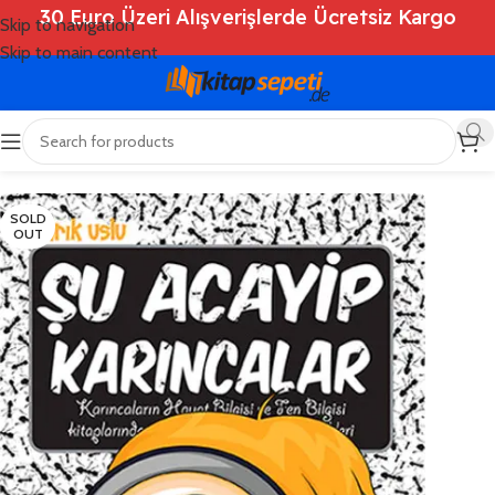
30 Euro Üzeri Alışverişlerde Ücretsiz Kargo
Skip to navigation
Skip to main content
Ana Sayfa
/
Shop
/
Kitaplar
/
Çocuk Kitapları
SOLD
OUT