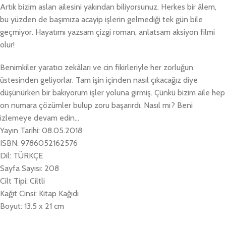
Artık bizim aslan ailesini yakından biliyorsunuz. Herkes bir âlem,
bu yüzden de başımıza acayip işlerin gelmediği tek gün bile
geçmiyor. Hayatımı yazsam çizgi roman, anlatsam aksiyon filmi
olur!
Benimkiler yaratıcı zekâları ve cin fikirleriyle her zorluğun
üstesinden geliyorlar. Tam işin içinden nasıl çıkacağız diye
düşünürken bir bakıyorum işler yoluna girmiş. Çünkü bizim aile hep
on numara çözümler bulup zoru başarırdı. Nasıl mı? Beni
izlemeye devam edin…
Yayın Tarihi: 08.05.2018
ISBN: 9786052162576
Dil: TÜRKÇE
Sayfa Sayısı: 208
Cilt Tipi: Ciltli
Kağıt Cinsi: Kitap Kağıdı
Boyut: 13.5 x 21 cm