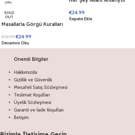
-29%
(10 Kitap)
€
24.99
SOLD
OUT
Sepete Ekle
Masallarla Görgü Kuralları
Set – (10 Kitap)
€
24.99
€
34.99
Devamını Oku
Onemli Bilgiler
Hakkımızda
Gizlilik ve Güvenlik
Mesafeli Satış Sözleşmesi
Teslimat Koşulları
Üyelik Sözleşmesi
Garanti ve İade Koşulları
İletişim
Bizimle İletişime Geçin