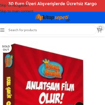
30 Euro Üzeri Alışverişlerde Ücretsiz Kargo
Skip to navigation
Skip to main content
Ana Sayfa
/
Shop
/
Kitaplar
/
Çocuk Kitapları
SOLD
OUT