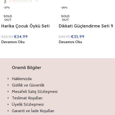
-37%
-28%
SOLD
SOLD
OUT
OUT
Harika Çocuk Öykü Seti
Dikkati Güçlendirme Seti 9
(40 Kitap)
Yaş (3 Kitap)
€
34.99
€
35.99
€
55.90
€
49.99
Devamını Oku
Devamını Oku
Onemli Bilgiler
Hakkımızda
Gizlilik ve Güvenlik
Mesafeli Satış Sözleşmesi
Teslimat Koşulları
Üyelik Sözleşmesi
Garanti ve İade Koşulları