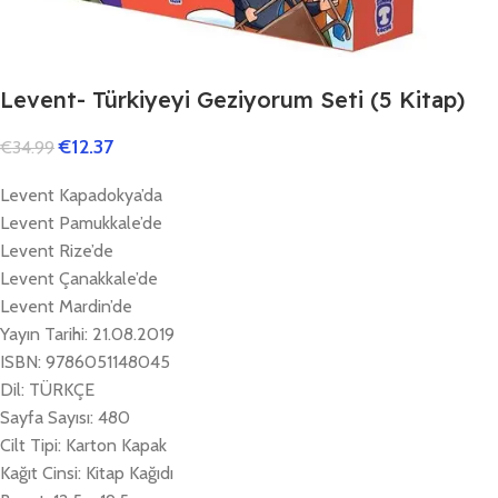
Levent- Türkiyeyi Geziyorum Seti (5 Kitap)
€
12.37
€
34.99
Levent Kapadokya’da
Levent Pamukkale’de
Levent Rize’de
Levent Çanakkale’de
Levent Mardin’de
Yayın Tarihi: 21.08.2019
ISBN: 9786051148045
Dil: TÜRKÇE
Sayfa Sayısı: 480
Cilt Tipi: Karton Kapak
Kağıt Cinsi: Kitap Kağıdı