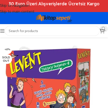
30 Euro Üzeri Alışverişlerde Ücretsiz Kargo
Skip to navigation
Skip to main content
Ana Sayfa
/
Shop
/
Kitaplar
/
Çocuk Kitapları
-65%
SOLD
OUT