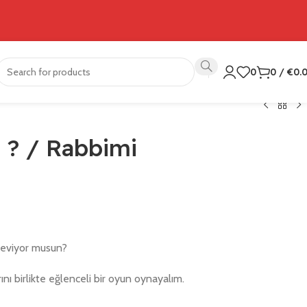
0
0
/
€
0.
 ? / Rabbimi
seviyor musun?
nı birlikte eğlenceli bir oyun oynayalım.