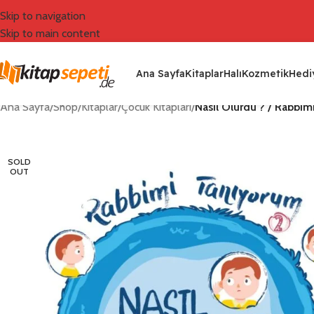
Skip to navigation
Skip to main content
Ana Sayfa
Kitaplar
Halı
Kozmetik
Hediy
Ana Sayfa
/
Shop
/
Kitaplar
/
Çocuk Kitapları
/
Nasıl Olurdu ? / Rabbim
SOLD
OUT