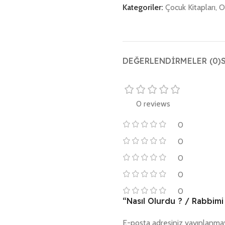
Kategoriler:
Çocuk Kitapları
,
O
DEĞERLENDIRMELER (0)
0 reviews
0
0
0
0
0
“Nasıl Olurdu ? / Rabbimi 
E-posta adresiniz yayınlanma