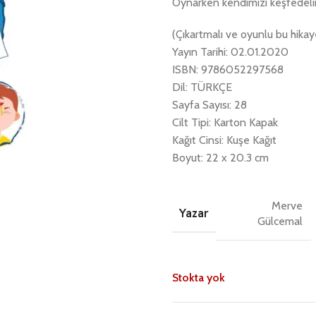
Oynarken kendimizi keşfedeli
(Çıkartmalı ve oyunlu bu hikay
Yayın Tarihi: 02.01.2020
ISBN: 9786052297568
Dil: TÜRKÇE
Sayfa Sayısı: 28
Cilt Tipi: Karton Kapak
Kağıt Cinsi: Kuşe Kağıt
Boyut: 22 x 20.3 cm
Merve
Yazar
Gülcemal
Stokta yok