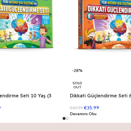
-28%
SOLD
OUT
endirme Seti 10 Yaş (3
Dikkati Güçlendirme Seti 6
Kitap)
9
€
35.99
€
49.99
Devamını Oku