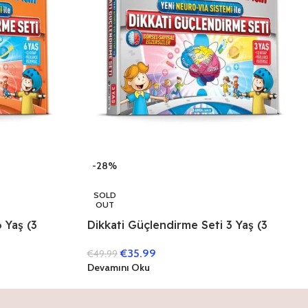
-28%
SOLD
OUT
 Yaş (3
Dikkati Güçlendirme Seti 3 Yaş (3
Kitap)
€
35.99
€
49.99
Devamını Oku