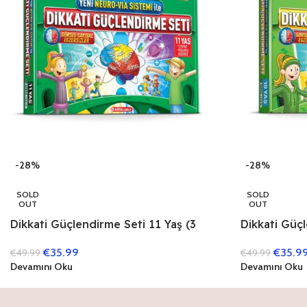
-28%
-28%
SOLD
SOLD
OUT
OUT
Dikkati Güçlendirme Seti 11 Yaş (3
Dikkati Güçl
Kitap)
Kitap)
€
35.99
€
35.9
€
49.99
€
49.99
Devamını Oku
Devamını Oku